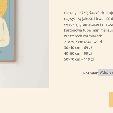
do
119,0
Plakaty
Coś się święci!
drukuj
najwyższą jakość i trwałość 
wysokiej gramaturze i mato
kartonową tubę, minimalizując
w czterech rozmiarach:
21×29,7 cm (A4) – 49 zł
30×40 cm – 69 zł
40×50 cm – 99 zł
50×70 cm – 119 zł
Rozmiar
il
Bł
St
Wi