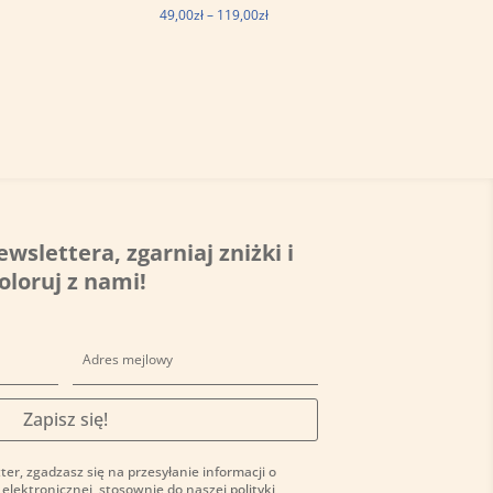
s
Zakres
49,00
zł
–
119,00
zł
cen:
od
ł
49,00zł
do
zł
119,00zł
ewslettera, zgarniaj zniżki i
oloruj z nami!
Zapisz się!
ter, zgadzasz się na przesyłanie informacji o
 elektronicznej, stosownie do naszej
polityki