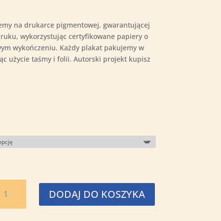
0zł
emy na drukarce pigmentowej, gwarantującej
druku, wykorzystując certyfikowane papiery o
wym wykończeniu. Każdy plakat pakujemy w
 użycie taśmy i folii. Autorski projekt kupisz
ość
DODAJ DO KOSZYKA
ogosławiony
efan
ncenty