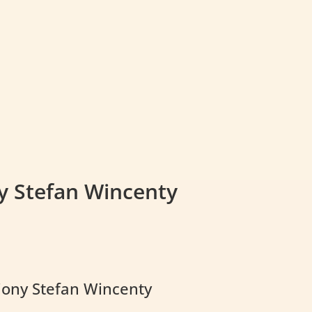
y Stefan Wincenty
s
wiony Stefan Wincenty
zł