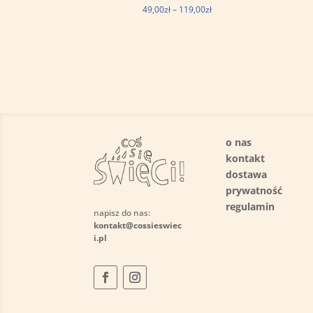
Zakres
49,00
zł
–
119,00
zł
cen:
od
49,00zł
do
119,00zł
o nas
kontakt
dostawa
prywatność
regulamin
napisz do nas:
kontakt@cossieswiec
i.pl