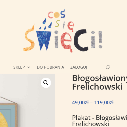
SKLEP
DO POBRANIA
ZALOGUJ
Błogosławion
Frelichowski
Zakre
49,00
zł
–
119,00
zł
cen:
od
Plakat - Błogosła
49,00
Frelichowski