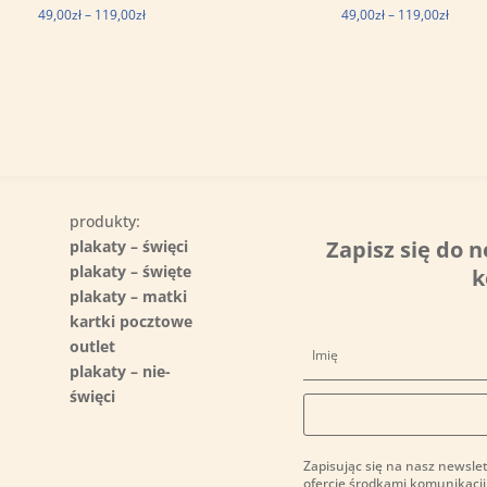
Zakres
Zakre
49,00
zł
–
119,00
zł
49,00
zł
–
119,00
zł
cen:
cen:
od
od
49,00zł
49,00z
do
do
119,00zł
119,00
produkty:
Zapisz się do n
plakaty – święci
plakaty – święte
k
plakaty – matki
kartki pocztowe
outlet
plakaty – nie-
święci
Zapisując się na nasz newslet
ofercie środkami komunikacji