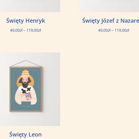
Święty Henryk
Święty Józef z Nazar
Zakres
Zakre
49,00
zł
–
119,00
zł
49,00
zł
–
119,00
zł
cen:
cen:
od
od
49,00zł
49,00
do
do
119,00zł
119,0
Święty Leon