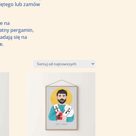
więtego lub zamów
je na
atny pergamin,
adają się na
e.