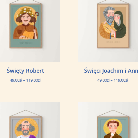
119,00zł
119,0
Święty Robert
Święci Joachim i An
Zakres
Zakre
49,00
zł
–
119,00
zł
49,00
zł
–
119,00
zł
cen:
cen:
od
od
49,00zł
49,00
do
do
119,00zł
119,0