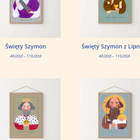
Święty Szymon
Święty Szymon z Lipn
Zakres
Zakre
49,00
zł
–
119,00
zł
49,00
zł
–
119,00
zł
cen:
cen:
od
od
49,00zł
49,00
do
do
119,00zł
119,0