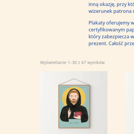
inną okazję, przy 
wizerunek patrona n
Plakaty oferujemy w
certyfikowanym pap
który zabezpiecza w
prezent. Całość prz
Posortowane
Wyświetlanie 1–30 z 67 wyników
według
najnowszych