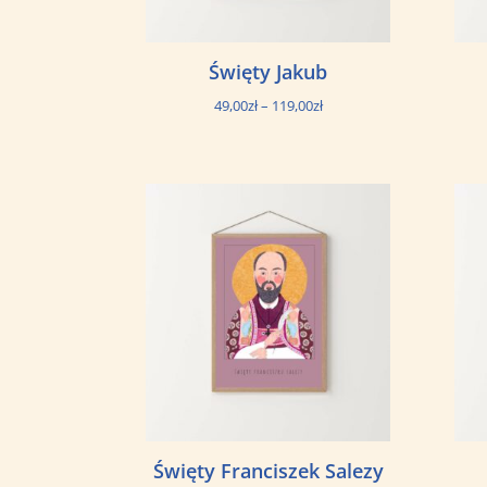
Święty Jakub
Zakres
49,00
zł
–
119,00
zł
cen:
od
49,00zł
do
119,00zł
Święty Franciszek Salezy