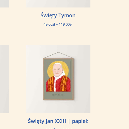
Święty Tymon
s
Zakres
49,00
zł
–
119,00
zł
cen:
od
zł
49,00zł
do
0zł
119,00zł
Święty Jan XXIII | papież