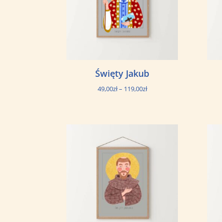
Święty Jakub
Zakres
49,00
zł
–
119,00
zł
cen:
od
49,00zł
do
119,00zł