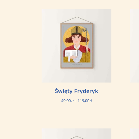
49,00zł
do
119,00zł
Święty Fryderyk
Zakres
49,00
zł
–
119,00
zł
cen:
od
49,00zł
do