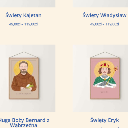
Święty Kajetan
Święty Władysław
Zakres
Zakre
49,00
zł
–
119,00
zł
49,00
zł
–
119,00
zł
cen:
cen:
od
od
49,00zł
49,00
do
do
119,00zł
119,0
Sługa Boży Bernard z
Święty Eryk
Wąbrzeźna