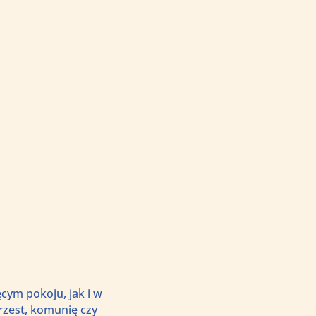
cym pokoju, jak i w
rzest, komunię czy