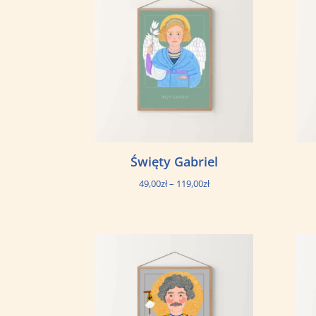
119,00zł
Święty Gabriel
Zakres
49,00
zł
–
119,00
zł
cen:
od
49,00zł
do
119,00zł