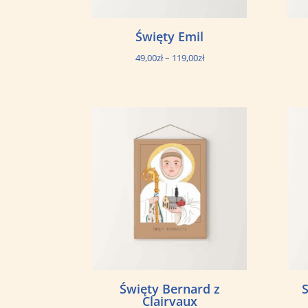
Święty Emil
Zakres
49,00
zł
–
119,00
zł
cen:
od
49,00zł
do
119,00zł
Święty Bernard z
Clairvaux