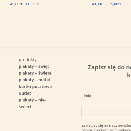
Zakres
Zakre
49,00
zł
–
119,00
zł
49,00
zł
–
119,00
zł
cen:
cen:
od
od
49,00zł
49,00z
do
do
119,00zł
119,00
produkty:
Zapisz się do n
plakaty – święci
plakaty – święte
k
plakaty – matki
kartki pocztowe
outlet
plakaty – nie-
święci
Zapisując się na nasz newslet
ofercie środkami komunikacji