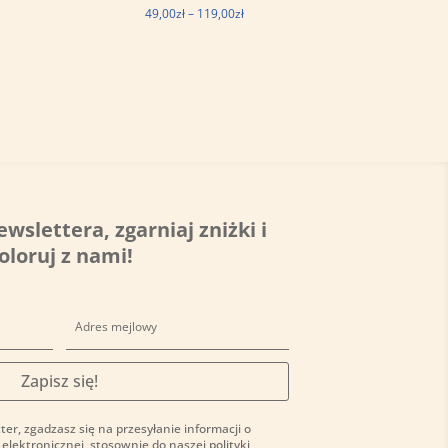
s
Zakres
49,00
zł
–
119,00
zł
cen:
od
ł
49,00zł
do
zł
119,00zł
ewslettera, zgarniaj zniżki i
oloruj z nami!
Zapisz się!
ter, zgadzasz się na przesyłanie informacji o
 elektronicznej, stosownie do naszej
polityki