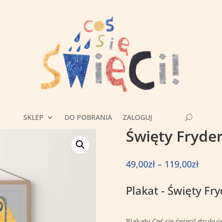
SKLEP
DO POBRANIA
ZALOGUJ
Święty Fryde
Zakre
49,00
zł
–
119,00
zł
cen:
od
Plakat - Święty Fr
49,00
do
119,0
Plakaty
Coś się święci!
drukuj