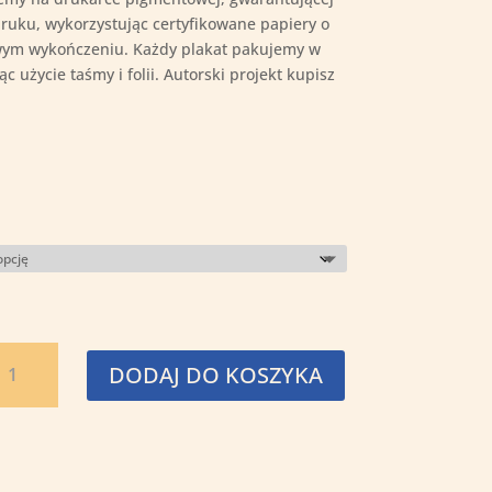
druku, wykorzystując certyfikowane papiery o
wym wykończeniu. Każdy plakat pakujemy w
 użycie taśmy i folii. Autorski projekt kupisz
ość
DODAJ DO KOSZYKA
ięty
yderyk