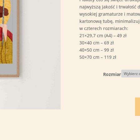
najwyższą jakość i trwałość 
wysokiej gramaturze i mato
kartonową tubę, minimalizując
w czterech rozmiarach:
21×29,7 cm (A4) – 49 zł
30×40 cm – 69 zł
40×50 cm – 99 zł
50×70 cm – 119 zł
Rozmiar
il
Św
Fr