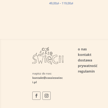
Zakres
49,00
zł
–
119,00
zł
cen:
od
49,00zł
do
119,00zł
o nas
kontakt
dostawa
prywatność
regulamin
napisz do nas:
kontakt@cossieswiec
i.pl