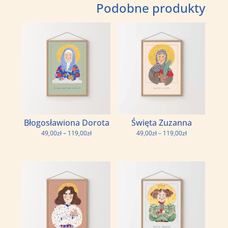
Podobne produkty
Błogosławiona Dorota
Święta Zuzanna
Zakres
Zakres
49,00
zł
–
119,00
zł
49,00
zł
–
119,00
zł
cen:
cen:
od
od
49,00zł
49,00zł
do
do
119,00zł
119,00zł