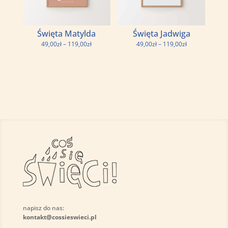
Święta Matylda
Święta Jadwiga
Zakres
Zakres
49,00
zł
–
119,00
zł
49,00
zł
–
119,00
zł
cen:
cen:
od
od
49,00zł
49,00zł
do
do
119,00zł
119,00zł
napisz do nas:
kontakt@cossieswieci.pl