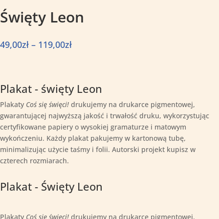
Święty Leon
Zakres
49,00
zł
–
119,00
zł
cen:
od
49,00zł
Plakat - święty Leon
do
119,00zł
Plakaty
Coś się święci!
drukujemy na drukarce pigmentowej,
gwarantującej najwyższą jakość i trwałość druku, wykorzystując
certyfikowane papiery o wysokiej gramaturze i matowym
wykończeniu. Każdy plakat pakujemy w kartonową tubę,
minimalizując użycie taśmy i folii. Autorski projekt kupisz w
czterech rozmiarach.
Plakat - Święty Leon
Plakaty
Coś się święci!
drukujemy na drukarce pigmentowej,