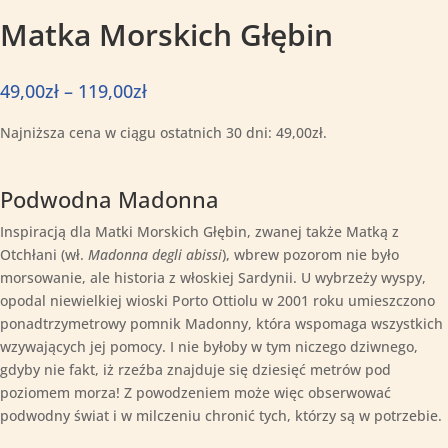
Matka Morskich Głębin
Zakres
49,00
zł
–
119,00
zł
cen:
Najniższa cena w ciągu ostatnich 30 dni:
49,00
zł
.
od
49,00zł
do
Podwodna Madonna
119,00zł
Inspiracją dla Matki Morskich Głębin, zwanej także Matką z
Otchłani (wł.
Madonna degli abissi
), wbrew pozorom nie było
morsowanie, ale historia z włoskiej Sardynii. U wybrzeży wyspy,
opodal niewielkiej wioski Porto Ottiolu w 2001 roku umieszczono
ponadtrzymetrowy pomnik Madonny, która wspomaga wszystkich
wzywających jej pomocy. I nie byłoby w tym niczego dziwnego,
gdyby nie fakt, iż rzeźba znajduje się dziesięć metrów pod
poziomem morza! Z powodzeniem może więc obserwować
podwodny świat i w milczeniu chronić tych, którzy są w potrzebie.