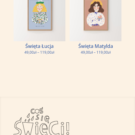
do
do
119,00zł
219,00zł
Święta Łucja
Święta Matylda
Zakres
Zakres
49,00
zł
–
119,00
zł
49,00
zł
–
119,00
zł
cen:
cen:
od
od
49,00zł
49,00zł
do
do
119,00zł
119,00zł