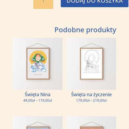
DODAJ DO KOSZYKA
Matka
Morskich
Głębin
Podobne produkty
Święta Nina
Święta na życzenie
Zakres
Zakres
49,00
zł
–
119,00
zł
179,00
zł
–
219,00
zł
cen:
cen:
od
od
49,00zł
179,00zł