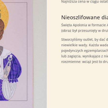
Najniższa cena w ciągu ostat
wynosiła:
wynosi:
29,00zł.
15,00zł.
Nieoszlifowane d
Święta Apolonia w formacie A
(obraz był przesunięty w dru
Stworzyliśmy outlet, by dać
niewielkie wady. Każda wada
pojedynczych egzemplarzach
lub zagięcia, wynikające z n
niezmienne: wciąż jest to dr