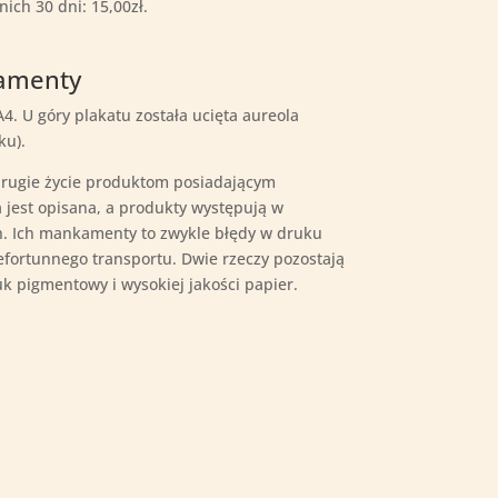
nich 30 dni:
15,00
zł
.
iamenty
4. U góry plakatu została ucięta aureola
ku).
 drugie życie produktom posiadającym
 jest opisana, a produkty występują w
. Ich mankamenty to zwykle błędy w druku
iefortunnego transportu. Dwie rzeczy pozostają
uk pigmentowy i wysokiej jakości papier.