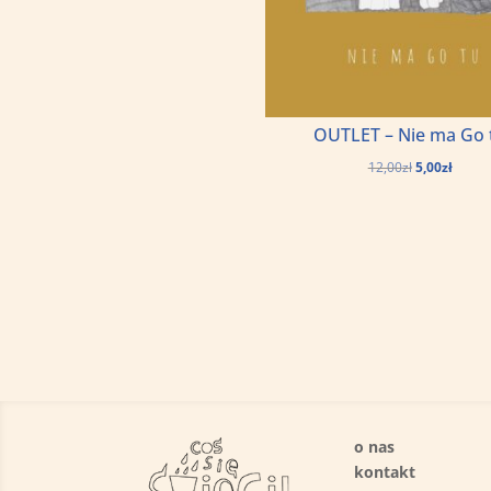
OUTLET – Nie ma Go 
Pierwotna
Aktua
12,00
zł
5,00
zł
cena
cena
wynosiła:
wynosi
12,00zł.
5,00zł.
o nas
kontakt