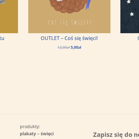
tu
OUTLET – Coś się święci!
lna
Pierwotna
Aktualna
12,00
zł
5,00
zł
cena
cena
:
wynosiła:
wynosi:
12,00zł.
5,00zł.
produkty:
Zapisz się do n
plakaty – święci