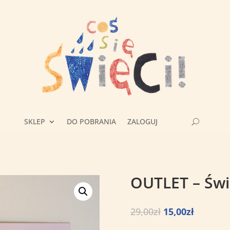
SKLEP
DO POBRANIA
ZALOGUJ
OUTLET – Świ
Pierwotna
Aktualn
29,00
zł
15,00
zł
cena
cena