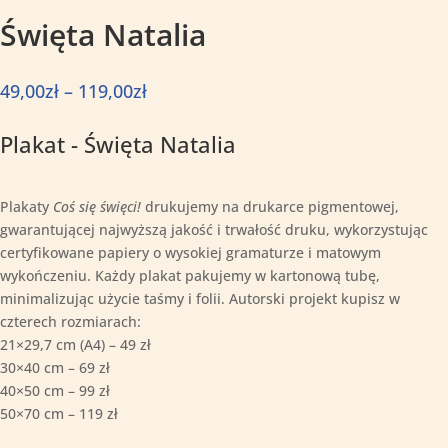
Święta Natalia
Zakres
49,00
zł
–
119,00
zł
cen:
od
Plakat - Święta Natalia
49,00zł
do
119,00zł
Plakaty
Coś się święci!
drukujemy na drukarce pigmentowej,
gwarantującej najwyższą jakość i trwałość druku, wykorzystując
certyfikowane papiery o wysokiej gramaturze i matowym
wykończeniu. Każdy plakat pakujemy w kartonową tubę,
minimalizując użycie taśmy i folii. Autorski projekt kupisz w
czterech rozmiarach:
21×29,7 cm (A4) – 49 zł
30×40 cm – 69 zł
40×50 cm – 99 zł
50×70 cm – 119 zł