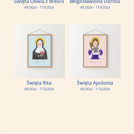
Święta Oliwia z Brescii
Błogosławiona Dorota
Zakres
Zakres
49,00
zł
–
119,00
zł
49,00
zł
–
119,00
zł
cen:
cen:
od
od
49,00zł
49,00zł
do
do
119,00zł
119,00zł
Święta Rita
Święta Apolonia
Zakres
Zakres
49,00
zł
–
119,00
zł
49,00
zł
–
119,00
zł
cen:
cen:
od
od
49,00zł
49,00zł
do
do
119,00zł
119,00zł