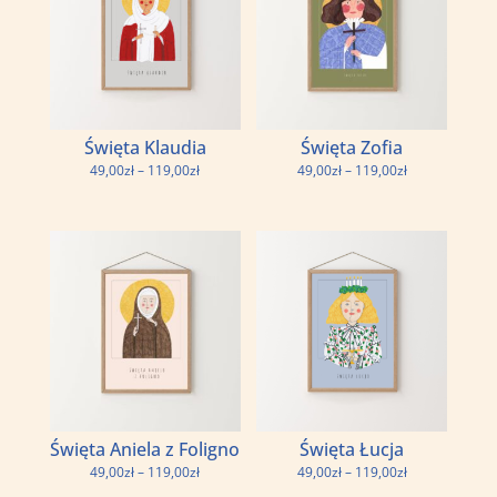
Święta Klaudia
Święta Zofia
Zakres
Zakres
49,00
zł
–
119,00
zł
49,00
zł
–
119,00
zł
cen:
cen:
od
od
49,00zł
49,00zł
do
do
119,00zł
119,00zł
Święta Aniela z Foligno
Święta Łucja
Zakres
Zakres
49,00
zł
–
119,00
zł
49,00
zł
–
119,00
zł