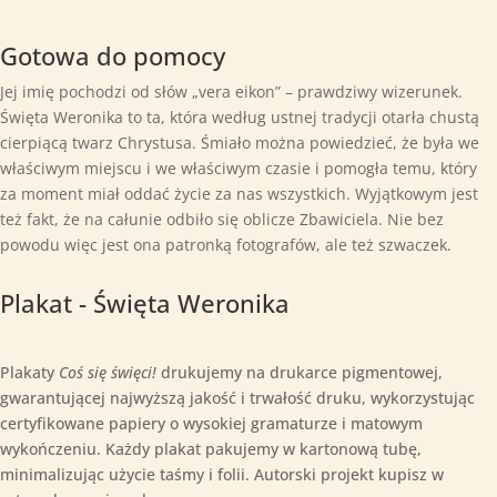
49,00zł
do
Gotowa do pomocy
119,00zł
Jej imię pochodzi od słów „vera eikon” – prawdziwy wizerunek.
Święta Weronika to ta, która według ustnej tradycji otarła chustą
cierpiącą twarz Chrystusa. Śmiało można powiedzieć, że była we
właściwym miejscu i we właściwym czasie i pomogła temu, który
za moment miał oddać życie za nas wszystkich. Wyjątkowym jest
też fakt, że na całunie odbiło się oblicze Zbawiciela. Nie bez
powodu więc jest ona patronką fotografów, ale też szwaczek.
Plakat - Święta Weronika
Plakaty
Coś się święci!
drukujemy na drukarce pigmentowej,
gwarantującej najwyższą jakość i trwałość druku, wykorzystując
certyfikowane papiery o wysokiej gramaturze i matowym
wykończeniu. Każdy plakat pakujemy w kartonową tubę,
minimalizując użycie taśmy i folii. Autorski projekt kupisz w