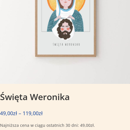
Święta Weronika
Zakres
49,00
zł
–
119,00
zł
cen:
Najniższa cena w ciągu ostatnich 30 dni:
49,00
zł
.
od