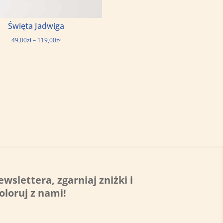
Święta Jadwiga
Zakres
49,00
zł
–
119,00
zł
cen:
od
49,00zł
do
119,00zł
ewslettera, zgarniaj zniżki i
oloruj z nami!