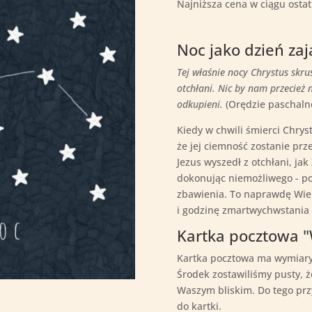
Najniższa cena w ciągu ostat
Noc jako dzień zaj
Tej właśnie nocy Chrystus skru
otchłani. Nic by nam przecież n
odkupieni.
(Orędzie paschaln
Kiedy w chwili śmierci Chrys
że jej ciemność zostanie prze
Jezus wyszedł z otchłani, jak
dokonując niemożliwego - po
zbawienia. To naprawdę Wiel
i godzinę zmartwychwstania 
Kartka pocztowa "
Kartka pocztowa ma wymiary 
Środek zostawiliśmy pusty, ż
Waszym bliskim. Do tego prz
do kartki.