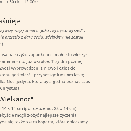
nich 30 dni:
12,00
zł
.
aśnieje
szywszy więzy śmierci, jako zwycięzca wyszedł z
ie przyszło z daru życia, gdybyśmy nie zostali
e)
tusa na krzyżu zapadła noc, mało kto wierzył,
łamana - i to już wkrótce. Trzy dni później
 Żydzi wyprowadzeni z niewoli egipskiej,
konując śmierć i przynosząc ludziom łaskę
ka Noc, jedyna, która była godna poznać czas
Chrystusa.
Wielkanoc"
14 x 14 cm (po rozłożeniu: 28 x 14 cm).
ebyście mogli złożyć najlepsze życzenia
yda się także szara koperta, którą dołączamy