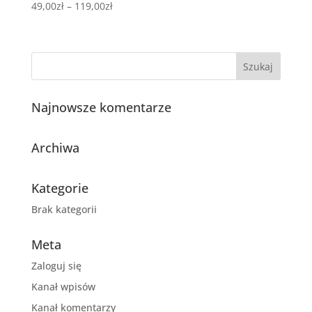
Zakres
49,00
zł
–
119,00
zł
cen:
od
49,00zł
do
119,00zł
Najnowsze komentarze
Archiwa
Kategorie
Brak kategorii
Meta
Zaloguj się
Kanał wpisów
Kanał komentarzy