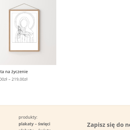
ta na życzenie
Zakres
00
zł
–
219,00
zł
cen:
od
179,00zł
do
219,00zł
produkty:
Zapisz się do n
plakaty – święci