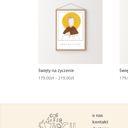
Święty na życzenie
Świę
Zakres
179,00
zł
–
219,00
zł
179,
cen:
od
179,00zł
do
219,00zł
o nas
kontakt