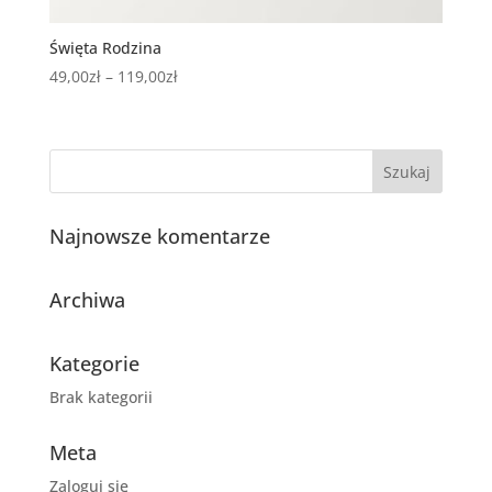
Święta Rodzina
Zakres
49,00
zł
–
119,00
zł
cen:
od
49,00zł
do
119,00zł
Najnowsze komentarze
Archiwa
Kategorie
Brak kategorii
Meta
Zaloguj się