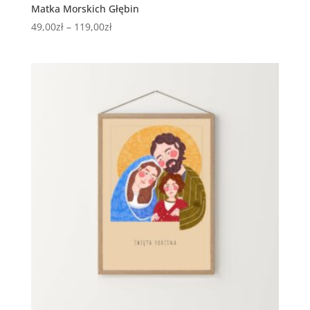
Matka Morskich Głębin
Zakres
49,00
zł
–
119,00
zł
cen:
od
49,00zł
do
119,00zł